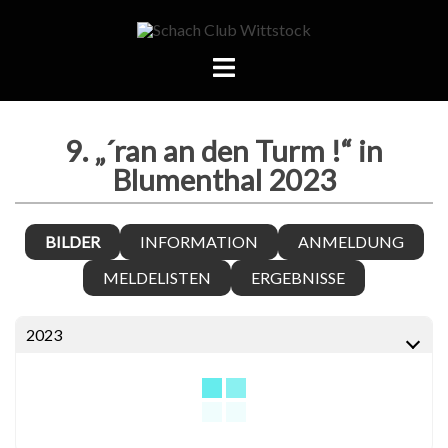
Zum
Inhalt
springen
Menü
umschalten
9. „´ran an den Turm !“ in
Blumenthal 2023
BILDER
INFORMATION
ANMELDUNG
MELDELISTEN
ERGEBNISSE
2023