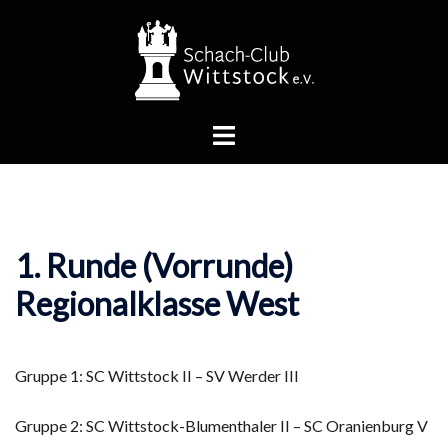
Zum
Inhalt
springen
Menü
umschalten
1. Runde (Vorrunde)
Regionalklasse West
Gruppe 1: SC Wittstock II – SV Werder III
Gruppe 2: SC Wittstock-Blumenthaler II – SC Oranienburg V