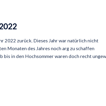
 2022
hr 2022 zurück. Dieses Jahr war natürlich nicht
ten Monaten des Jahres noch arg zu schaffen
eb bis in den Hochsommer waren doch recht unge