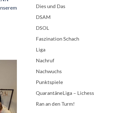
Dies und Das
 unserem
DSAM
DSOL
Faszination Schach
Liga
Nachruf
Nachwuchs
Punktspiele
QuarantäneLiga – Lichess
Ran an den Turm!