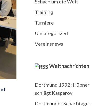
Schach um die Welt
Training
Turniere
Uncategorized
Vereinsnews
Weltnachrichten
Dortmund 1992: Hübner
end
schlägt Kasparov
Dortmunder Schachtage -