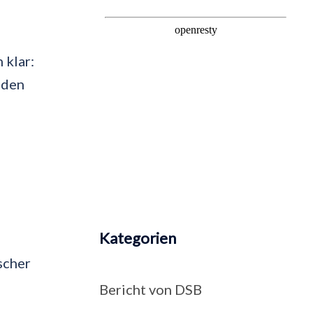
 klar:
nden
Kategorien
scher
Bericht von DSB