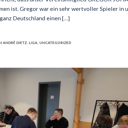
n ist. Gregor war ein sehr wertvoller Spieler in
n ganz Deutschland einen […]
N ANDRÉ DIETZ
,
LIGA
,
UNCATEGORIZED