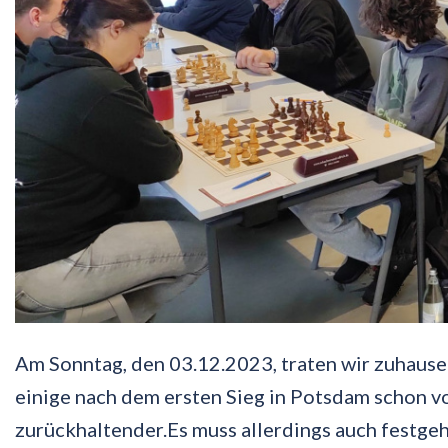
Am Sonntag, den 03.12.2023, traten wir zuhaus
einige nach dem ersten Sieg in Potsdam schon vo
zurückhaltender.Es muss allerdings auch festgeha