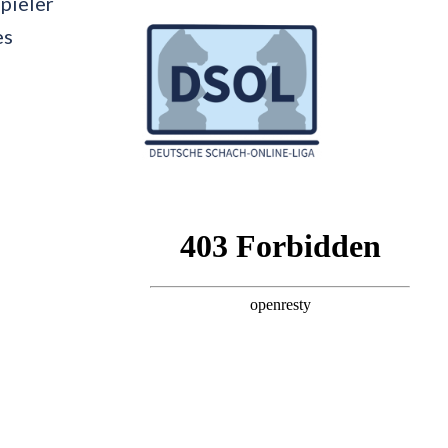
pieler
es