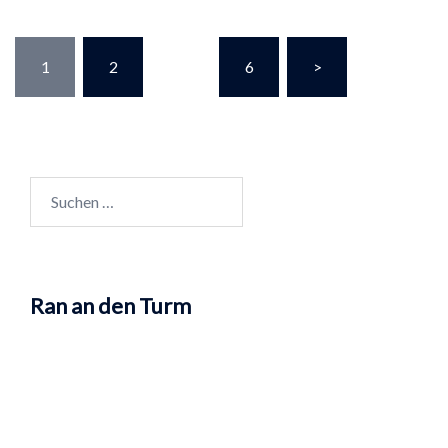
Seitennummerierung
1
2
…
6
>
der
Beiträge
Suchen
nach:
Ran an den Turm