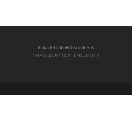
Schach-Club Wittstock e. V.
IMPRESSUM
I
DATENSCHUTZ