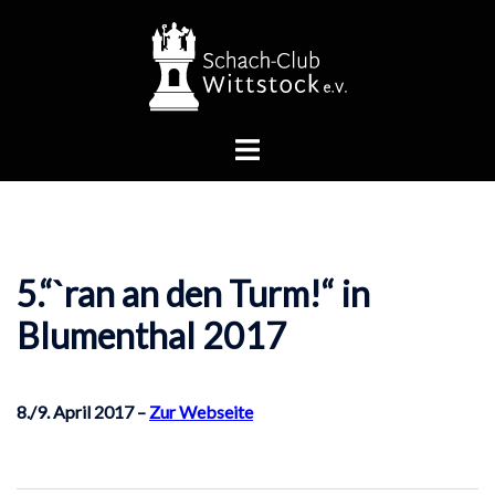
Zum
Inhalt
springen
Menü
umschalten
5.“`ran an den Turm!“ in
Blumenthal 2017
8./9. April 2017 –
Zur Webseite