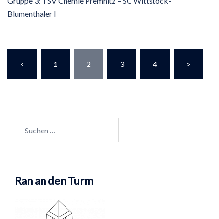
Gruppe 3: TSV Chemie Premnitz – SC Wittstock-
Blumenthaler I
Seitennummerierung
<
1
2
3
4
>
der
Beiträge
Suchen
nach:
Ran an den Turm