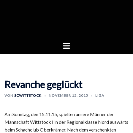
Zum
Inhalt
springen
Menü
umschalten
Revanche geglückt
VON
SCWITTSTOCK
NOVEMBER 15, 2015
LIGA
Am Sonntag, den 15.11.15, spielten unsere Männer der
Mannschaft Wittstock I in der Regionalklasse Nord auswärts
beim Schachclub Oberkrämer. Nach dem verschenkten