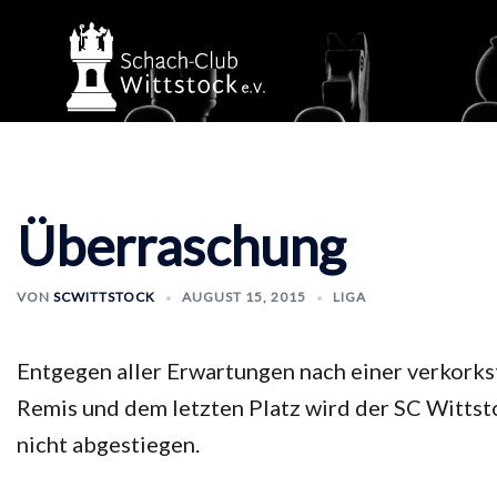
Zum
Inhalt
springen
Überraschung
VON
SCWITTSTOCK
AUGUST 15, 2015
LIGA
Entgegen aller Erwartungen nach einer verkorkst
Remis und dem letzten Platz wird der SC Wittsto
nicht abgestiegen.