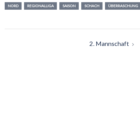
NORD
REGIONALLIGA
SAISON
SCHACH
ÜBERRASCHUNG
Beitragsnavigation
2. Mannschaft