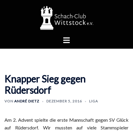
Zum
Inhalt
springen
Menü
umschalten
Knapper Sieg gegen
Rüdersdorf
VON
ANDRÉ DIETZ
DEZEMBER 5, 2016
LIGA
Am 2. Advent spielte die erste Mannschaft gegen SV Glück
auf Rüdersdorf. Wir mussten auf viele Stammspieler