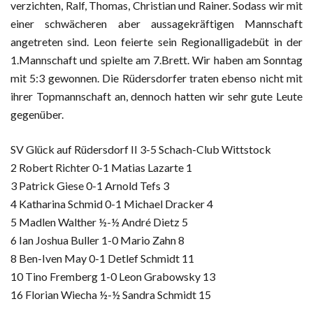
verzichten, Ralf, Thomas, Christian und Rainer. Sodass wir mit
einer schwächeren aber aussagekräftigen Mannschaft
angetreten sind. Leon feierte sein Regionalligadebüt in der
1.Mannschaft und spielte am 7.Brett. Wir haben am Sonntag
mit 5:3 gewonnen. Die Rüdersdorfer traten ebenso nicht mit
ihrer Topmannschaft an, dennoch hatten wir sehr gute Leute
gegenüber.
SV Glück auf Rüdersdorf II 3-5 Schach-Club Wittstock
2 Robert Richter 0-1 Matias Lazarte 1
3 Patrick Giese 0-1 Arnold Tefs 3
4 Katharina Schmid 0-1 Michael Dracker 4
5 Madlen Walther ½-½ André Dietz 5
6 Ian Joshua Buller 1-0 Mario Zahn 8
8 Ben-Iven May 0-1 Detlef Schmidt 11
10 Tino Fremberg 1-0 Leon Grabowsky 13
16 Florian Wiecha ½-½ Sandra Schmidt 15