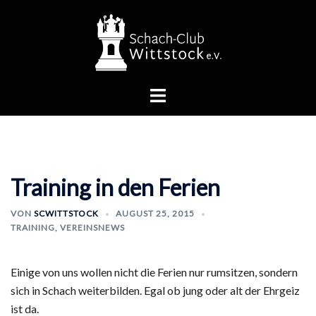
Zum
Inhalt
springen
Menü
umschalten
Training in den Ferien
VON
SCWITTSTOCK
AUGUST 25, 2015
TRAINING
,
VEREINSNEWS
Einige von uns wollen nicht die Ferien nur rumsitzen, sondern
sich in Schach weiterbilden. Egal ob jung oder alt der Ehrgeiz
ist da.