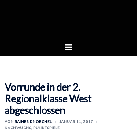
Zum
Inhalt
springen
Menü
umschalten
Vorrunde in der 2.
Regionalklasse West
abgeschlossen
VON
RAINER KNOECHEL
JANUAR 11, 2017
NACHWUCHS
,
PUNKTSPIELE