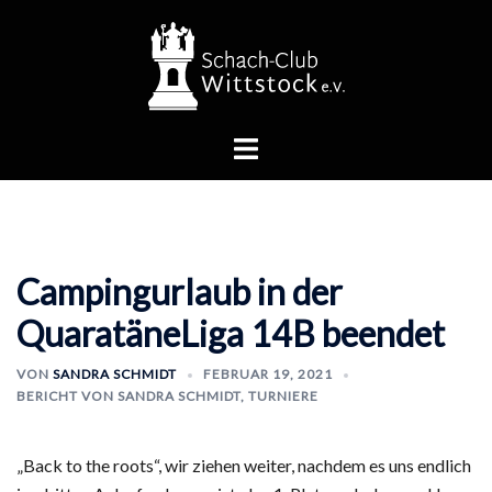
Zum
Inhalt
springen
Menü
umschalten
Campingurlaub in der
QuaratäneLiga 14B beendet
VON
SANDRA SCHMIDT
FEBRUAR 19, 2021
BERICHT VON SANDRA SCHMIDT
,
TURNIERE
„Back to the roots“, wir ziehen weiter, nachdem es uns endlich