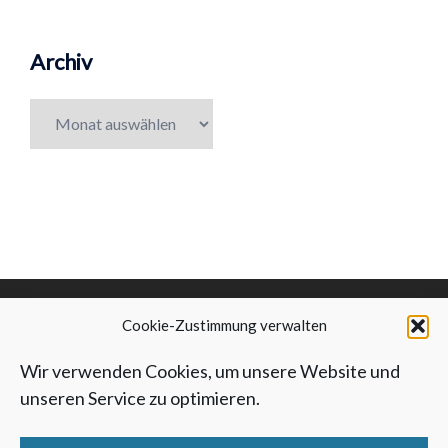
Archiv
Archiv
Cookie-Zustimmung verwalten
Schach-Club Wittstock e. V.
Wir verwenden Cookies, um unsere Website und
IMPRESSUM
I
DATENSCHUTZ
unseren Service zu optimieren.