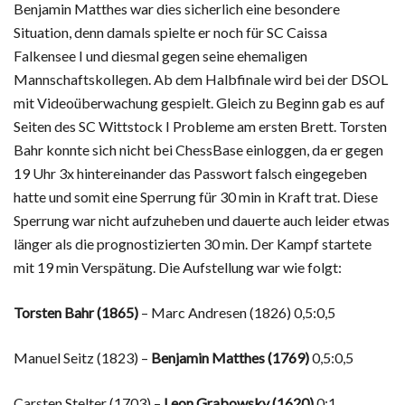
Benjamin Matthes war dies sicherlich eine besondere
Situation, denn damals spielte er noch für SC Caissa
Falkensee I und diesmal gegen seine ehemaligen
Mannschaftskollegen. Ab dem Halbfinale wird bei der DSOL
mit Videoüberwachung gespielt. Gleich zu Beginn gab es auf
Seiten des SC Wittstock I Probleme am ersten Brett. Torsten
Bahr konnte sich nicht bei ChessBase einloggen, da er gegen
19 Uhr 3x hintereinander das Passwort falsch eingegeben
hatte und somit eine Sperrung für 30 min in Kraft trat. Diese
Sperrung war nicht aufzuheben und dauerte auch leider etwas
länger als die prognostizierten 30 min. Der Kampf startete
mit 19 min Verspätung. Die Aufstellung war wie folgt:
Torsten Bahr (1865)
– Marc Andresen (1826) 0,5:0,5
Manuel Seitz (1823) –
Benjamin Matthes (1769)
0,5:0,5
Carsten Stelter (1703) –
Leon Grabowsky (1620)
0:1