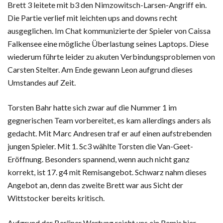
Brett 3 leitete mit b3 den Nimzowitsch-Larsen-Angriff ein.
Die Partie verlief mit leichten ups and downs recht
ausgeglichen. Im Chat kommunizierte der Spieler von Caissa
Falkensee eine mögliche Überlastung seines Laptops. Diese
wiederum führte leider zu akuten Verbindungsproblemen von
Carsten Stelter. Am Ende gewann Leon aufgrund dieses
Umstandes auf Zeit.
Torsten Bahr hatte sich zwar auf die Nummer 1 im
gegnerischen Team vorbereitet, es kam allerdings anders als
gedacht. Mit Marc Andresen traf er auf einen aufstrebenden
jungen Spieler. Mit 1. Sc3 wählte Torsten die Van-Geet-
Eröffnung. Besonders spannend, wenn auch nicht ganz
korrekt, ist 17. g4 mit Remisangebot. Schwarz nahm dieses
Angebot an, denn das zweite Brett war aus Sicht der
Wittstocker bereits kritisch.
Aufgrund der Berliner Wertung reicht uns ein Remis hier