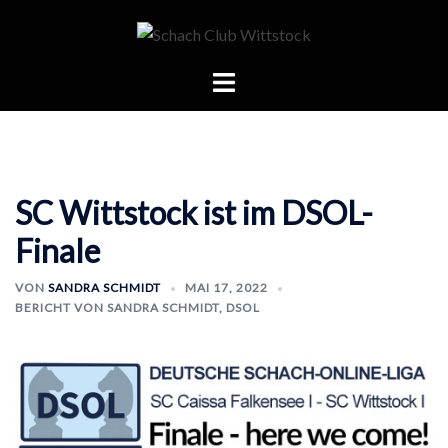
Zum
Inhalt
springen
Menü
umschalten
SC Wittstock ist im DSOL-
Finale
VON
SANDRA SCHMIDT
MAI 17, 2022
BERICHT VON SANDRA SCHMIDT
,
DSOL