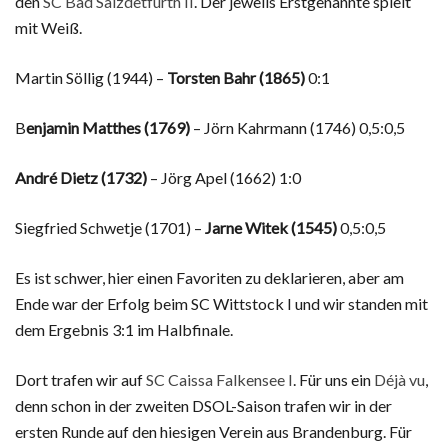
den
SC Bad Salzdetfurth II
. Der jeweils Erstgenannte spielt
mit Weiß.
Martin Söllig (1944) –
Torsten Bahr (1865)
0:1
B
enjamin Matthes (1769)
– Jörn Kahrmann (1746) 0,5:0,5
André Dietz (1732)
– Jörg Apel (1662) 1:0
Siegfried Schwetje (1701) –
Jarne Witek (1545)
0,5:0,5
Es ist schwer, hier einen Favoriten zu deklarieren, aber am
Ende war der Erfolg beim SC Wittstock I und wir standen mit
dem Ergebnis 3:1 im Halbfinale.
Dort trafen wir auf
SC Caissa Falkensee I
. Für uns ein
Déjà vu
,
denn schon in der zweiten DSOL-Saison trafen wir in der
ersten Runde auf den hiesigen Verein aus Brandenburg. Für