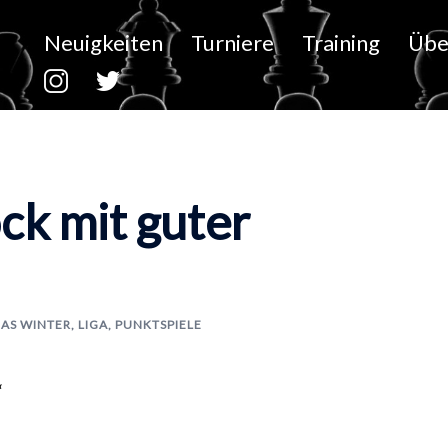
Neuigkeiten
Turniere
Training
Übe
ck mit guter
AS WINTER
,
LIGA
,
PUNKTSPIELE
“