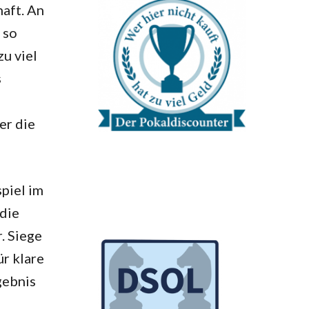
aft. An
 so
u viel
s
er die
piel im
 die
. Siege
r klare
gebnis