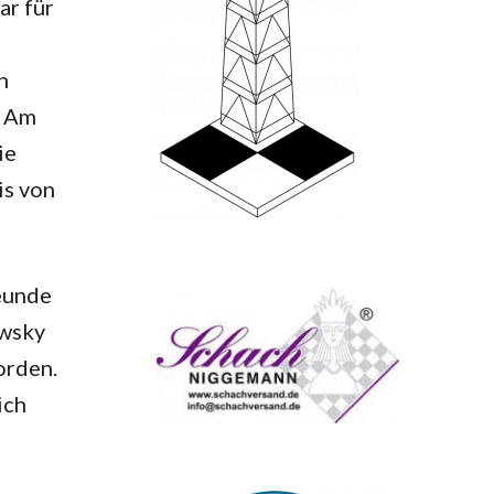
ar für
n
. Am
die
is von
reunde
owsky
orden.
ich