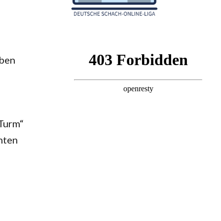
rben
 Turm“
nten